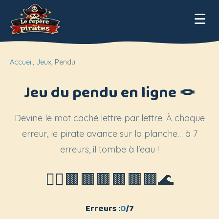
☰
Accueil
,
Jeux
,
Pendu
Jeu du pendu en ligne 🪢
Devine le mot caché lettre par lettre. À chaque
erreur, le pirate avance sur la planche… à 7
erreurs, il tombe à l'eau !
🏴‍☠️🟫🟫🟫🟫🟫🟫🌊
Erreurs :
0
/7