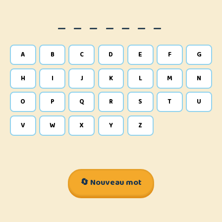
_ _ _ _ _ _ _
A
B
C
D
E
F
G
H
I
J
K
L
M
N
O
P
Q
R
S
T
U
V
W
X
Y
Z
🔄 Nouveau mot